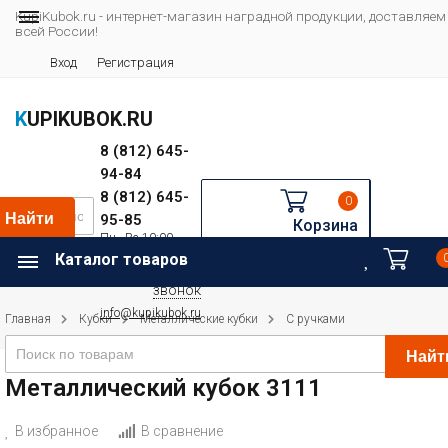
KupiKubok.ru - интернет-магазин наградной продукции, доставляем
всей России!
Вход
Регистрация
KUPIKUBOK.RU
8 (812) 645-
94-84
8 (812) 645-
0
Найти
95-85
Корзина
Пн—Вс 10:00—
Например:
20:00
Каталог товаров
Футбол
Заказать
звонок
info@kupikubok.ru
Главная
Кубки
Металлические кубки
С ручками
Найт
Металлический кубок 3111
В избранное
В сравнение