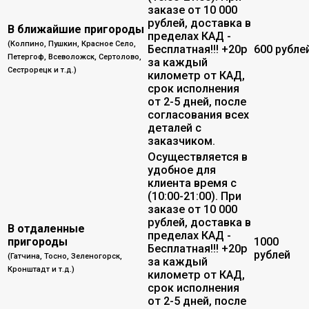
заказе от 10 000
рублей, доставка в
В ближайшие пригороды
пределах КАД -
(Колпино, Пушкин, Красное Село,
Бесплатная!!! +20р
600 рубле
Петергоф, Всеволожск, Сертолово,
за каждый
Сестрорецк и т.д.)
километр от КАД,
срок исполнения
от 2-5 дней, после
согласования всех
деталей с
заказчиком.
Осуществляется в
удобное для
клиента время с
(10:00-21:00). При
заказе от 10 000
рублей, доставка в
В отдаленные
пределах КАД -
пригороды
1000
Бесплатная!!! +20р
рублей
(Гатчина, Тосно, Зеленогорск,
за каждый
Кронштадт и т.д.)
километр от КАД,
срок исполнения
от 2-5 дней, после