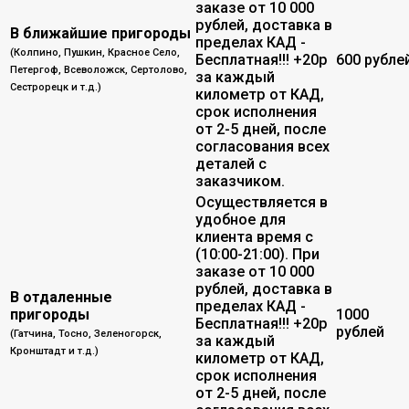
заказе от 10 000
рублей, доставка в
В ближайшие пригороды
пределах КАД -
(Колпино, Пушкин, Красное Село,
Бесплатная!!! +20р
600 рубле
Петергоф, Всеволожск, Сертолово,
за каждый
Сестрорецк и т.д.)
километр от КАД,
срок исполнения
от 2-5 дней, после
согласования всех
деталей с
заказчиком.
Осуществляется в
удобное для
клиента время с
(10:00-21:00). При
заказе от 10 000
рублей, доставка в
В отдаленные
пределах КАД -
пригороды
1000
Бесплатная!!! +20р
рублей
(Гатчина, Тосно, Зеленогорск,
за каждый
Кронштадт и т.д.)
километр от КАД,
срок исполнения
от 2-5 дней, после