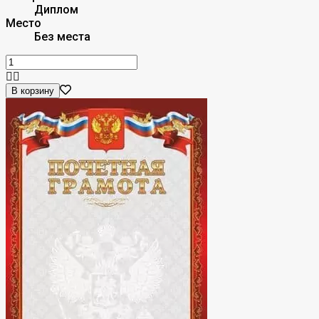
Диплом
Место
Без места
В корзину