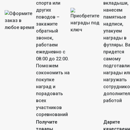
спорта или
вкладыши,
других
нанесем
поводов –
памятные
закажите
надписи,
обратный
упакуем
звонок,
награды в
работаем
футляры. В
ежедневно с
придется
08:00 до 22:00.
самому
Поможем
подготавли
сэкономить на
награды ил
покупке
нагружать
наград и
сотруднико
порадовать
дополните
всех
работой
участников
соревнований
Получите
Дарите
товары
качествен