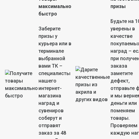
максимально
призы
быстро
Будьте на 1
Заберите
уверены в
призы у
качестве
курьера или в
покупаемы
терминале
наград – ес
выбранной
при получе
вами ТК –
заказа
специалисты
заметите
нашего
дефект,
интернет-
отправьте 
магазина
и мы верне
наград и
деньги или
сувениров
поменяем
соберут и
товары.
отправят
Проверяем
заказ за 48
каждую на