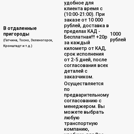
удобное для
клиента время с
(10:00-21:00). При
заказе от 10 000
рублей, доставка в
В отдаленные
пределах КАД -
пригороды
1000
Бесплатная!!! +20р
рублей
(Гатчина, Тосно, Зеленогорск,
за каждый
Кронштадт и т.д.)
километр от КАД,
срок исполнения
от 2-5 дней, после
согласования всех
деталей с
заказчиком.
Осуществляется
по
предварительному
согласованию с
менеджером. Вы
можете выбрать
любую
транспортную
компанию,