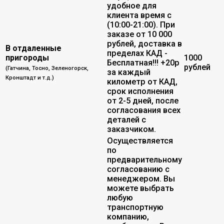
удобное для
клиента время с
(10:00-21:00). При
заказе от 10 000
рублей, доставка в
В отдаленные
пределах КАД -
пригороды
1000
Бесплатная!!! +20р
рублей
(Гатчина, Тосно, Зеленогорск,
за каждый
Кронштадт и т.д.)
километр от КАД,
срок исполнения
от 2-5 дней, после
согласования всех
деталей с
заказчиком.
Осуществляется
по
предварительному
согласованию с
менеджером. Вы
можете выбрать
любую
транспортную
компанию,