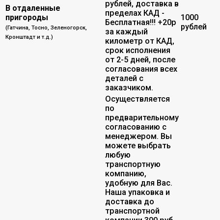
рублей, доставка в
В отдаленные
пределах КАД -
пригороды
1000
Бесплатная!!! +20р
рублей
(Гатчина, Тосно, Зеленогорск,
за каждый
Кронштадт и т.д.)
километр от КАД,
срок исполнения
от 2-5 дней, после
согласования всех
деталей с
заказчиком.
Осуществляется
по
предварительному
согласованию с
менеджером. Вы
можете выбрать
любую
транспортную
компанию,
удобную для Вас.
Наша упаковка и
доставка до
транспортной