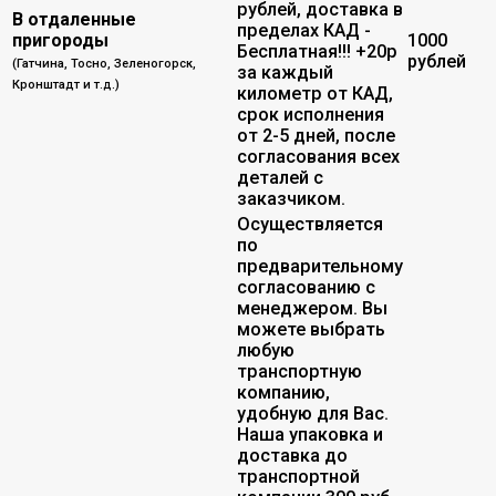
рублей, доставка в
В отдаленные
пределах КАД -
пригороды
1000
Бесплатная!!! +20р
рублей
(Гатчина, Тосно, Зеленогорск,
за каждый
Кронштадт и т.д.)
километр от КАД,
срок исполнения
от 2-5 дней, после
согласования всех
деталей с
заказчиком.
Осуществляется
по
предварительному
согласованию с
менеджером. Вы
можете выбрать
любую
транспортную
компанию,
удобную для Вас.
Наша упаковка и
доставка до
транспортной