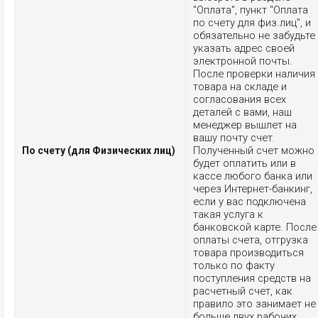
"Оплата", пункт "Оплата
по счету для физ.лиц", и
обязательно не забудьте
указать адрес своей
электронной почты.
После проверки наличия
товара на складе и
согласования всех
деталей с вами, наш
менеджер вышлет на
вашу почту счет.
Полученный счет можно
По счету (для Физических лиц)
будет оплатить или в
кассе любого банка или
через Интернет-банкинг,
если у вас подключена
такая услуга к
банковской карте. После
оплаты счета, отгрузка
товара производиться
только по факту
поступления средств на
расчетный счет, как
правило это занимает не
больше двух рабочих