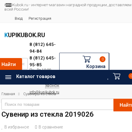
KupiKubok.ru - интернет-магазин наградной продукции, доставляем
всей России!
Вход
Регистрация
KUPIKUBOK.RU
8 (812) 645-
94-84
8 (812) 645-
0
Найти
95-85
Корзина
Пн—Вс 10:00—
Например:
20:00
Каталог товаров
Футбол
Заказать
звонок
info@kupikubok.ru
Главная
Сувениры из стекла
Найт
Сувенир из стекла 2019026
В избранное
В сравнение