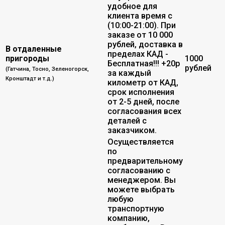
удобное для
клиента время с
(10:00-21:00). При
заказе от 10 000
рублей, доставка в
В отдаленные
пределах КАД -
пригороды
1000
Бесплатная!!! +20р
рублей
(Гатчина, Тосно, Зеленогорск,
за каждый
Кронштадт и т.д.)
километр от КАД,
срок исполнения
от 2-5 дней, после
согласования всех
деталей с
заказчиком.
Осуществляется
по
предварительному
согласованию с
менеджером. Вы
можете выбрать
любую
транспортную
компанию,