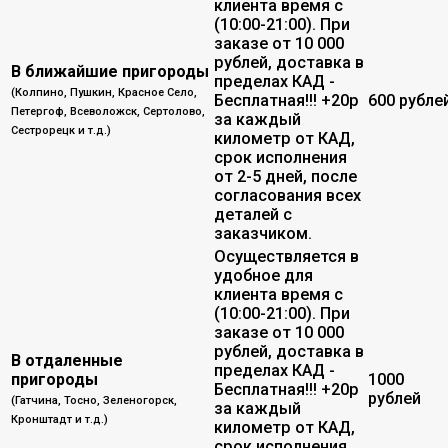
клиента время с
(10:00-21:00). При
заказе от 10 000
рублей, доставка в
В ближайшие пригороды
пределах КАД -
(Колпино, Пушкин, Красное Село,
Бесплатная!!! +20р
600 рубле
Петергоф, Всеволожск, Сертолово,
за каждый
Сестрорецк и т.д.)
километр от КАД,
срок исполнения
от 2-5 дней, после
согласования всех
деталей с
заказчиком.
Осуществляется в
удобное для
клиента время с
(10:00-21:00). При
заказе от 10 000
рублей, доставка в
В отдаленные
пределах КАД -
пригороды
1000
Бесплатная!!! +20р
рублей
(Гатчина, Тосно, Зеленогорск,
за каждый
Кронштадт и т.д.)
километр от КАД,
срок исполнения