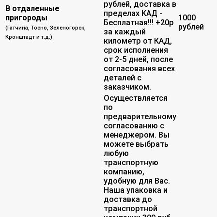
рублей, доставка в
В отдаленные
пределах КАД -
пригороды
1000
Бесплатная!!! +20р
рублей
(Гатчина, Тосно, Зеленогорск,
за каждый
Кронштадт и т.д.)
километр от КАД,
срок исполнения
от 2-5 дней, после
согласования всех
деталей с
заказчиком.
Осуществляется
по
предварительному
согласованию с
менеджером. Вы
можете выбрать
любую
транспортную
компанию,
удобную для Вас.
Наша упаковка и
доставка до
транспортной