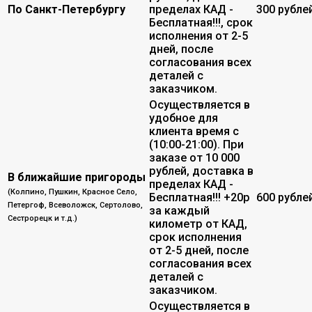
По Санкт-Петербургу
пределах КАД -
300 рубле
Бесплатная!!!, срок
исполнения от 2-5
дней, после
согласования всех
деталей с
заказчиком.
Осуществляется в
удобное для
клиента время с
(10:00-21:00). При
заказе от 10 000
рублей, доставка в
В ближайшие пригороды
пределах КАД -
(Колпино, Пушкин, Красное Село,
Бесплатная!!! +20р
600 рубле
Петергоф, Всеволожск, Сертолово,
за каждый
Сестрорецк и т.д.)
километр от КАД,
срок исполнения
от 2-5 дней, после
согласования всех
деталей с
заказчиком.
Осуществляется в