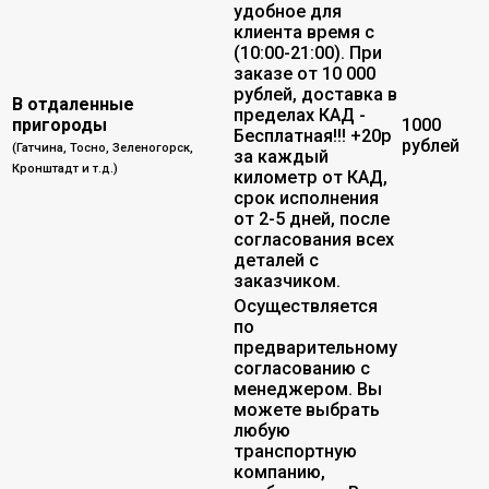
удобное для
клиента время с
(10:00-21:00). При
заказе от 10 000
рублей, доставка в
В отдаленные
пределах КАД -
пригороды
1000
Бесплатная!!! +20р
рублей
(Гатчина, Тосно, Зеленогорск,
за каждый
Кронштадт и т.д.)
километр от КАД,
срок исполнения
от 2-5 дней, после
согласования всех
деталей с
заказчиком.
Осуществляется
по
предварительному
согласованию с
менеджером. Вы
можете выбрать
любую
транспортную
компанию,