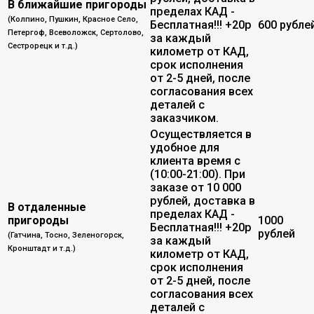
В ближайшие пригороды
пределах КАД -
(Колпино, Пушкин, Красное Село,
Бесплатная!!! +20р
600 рубле
Петергоф, Всеволожск, Сертолово,
за каждый
Сестрорецк и т.д.)
километр от КАД,
срок исполнения
от 2-5 дней, после
согласования всех
деталей с
заказчиком.
Осуществляется в
удобное для
клиента время с
(10:00-21:00). При
заказе от 10 000
рублей, доставка в
В отдаленные
пределах КАД -
пригороды
1000
Бесплатная!!! +20р
рублей
(Гатчина, Тосно, Зеленогорск,
за каждый
Кронштадт и т.д.)
километр от КАД,
срок исполнения
от 2-5 дней, после
согласования всех
деталей с