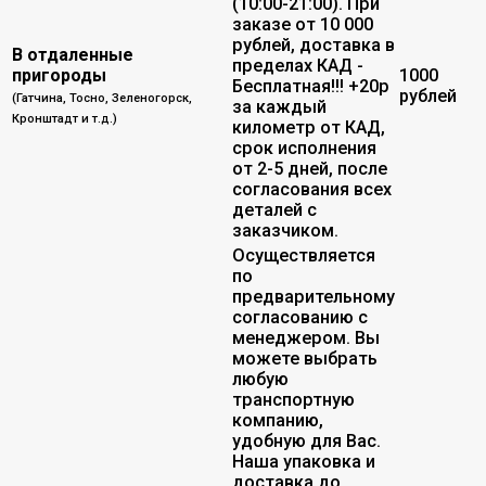
(10:00-21:00). При
заказе от 10 000
рублей, доставка в
В отдаленные
пределах КАД -
пригороды
1000
Бесплатная!!! +20р
рублей
(Гатчина, Тосно, Зеленогорск,
за каждый
Кронштадт и т.д.)
километр от КАД,
срок исполнения
от 2-5 дней, после
согласования всех
деталей с
заказчиком.
Осуществляется
по
предварительному
согласованию с
менеджером. Вы
можете выбрать
любую
транспортную
компанию,
удобную для Вас.
Наша упаковка и
доставка до