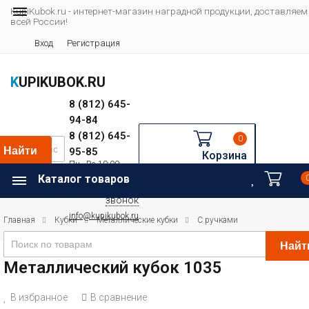
KupiKubok.ru - интернет-магазин наградной продукции, доставляем
всей России!
Вход
Регистрация
KUPIKUBOK.RU
8 (812) 645-
94-84
8 (812) 645-
0
Найти
95-85
Корзина
Пн—Вс 10:00—
Например:
20:00
Каталог товаров
Футбол
Заказать
звонок
info@kupikubok.ru
Главная
Кубки
Металлические кубки
С ручками
Найт
Металлический кубок 1035
В избранное
В сравнение