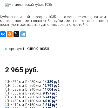
Кубок спортивный наградной 1035. Чаша металлическая, ножка из
металла, постамент пластик. Все кубки имеют качественное покры
приятную тяжесть, выглядят очень солидно, достойно.
Артикул:
L-KUBOK-1035H
2 965 руб.
H=670 мм. D=280 мм.
14 329 руб.
H=650 мм. D=260 мм.
12 791 руб.
H=580 мм. D=240 мм.
11 004 руб.
H=560 мм. D=220 мм.
9 157 руб.
H=510 мм. D=200 мм.
6 741 руб.
H=450 мм. D=180 мм.
4 510 руб.
H=410 мм. D=160 мм.
3 814 руб.