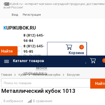
KupiKubok.ru - интернет-магазин наградной продукции, доставляем
всей России!
Вход
Регистрация
KUPIKUBOK.RU
8 (812) 645-
94-84
8 (812) 645-
0
Найти
95-85
Корзина
Пн—Вс 10:00—
Например:
20:00
Каталог товаров
Футбол
Заказать
звонок
info@kupikubok.ru
Главная
Кубки
Металлические кубки
Без ручек
Найт
Металлический кубок 1013
В избранное
В сравнение