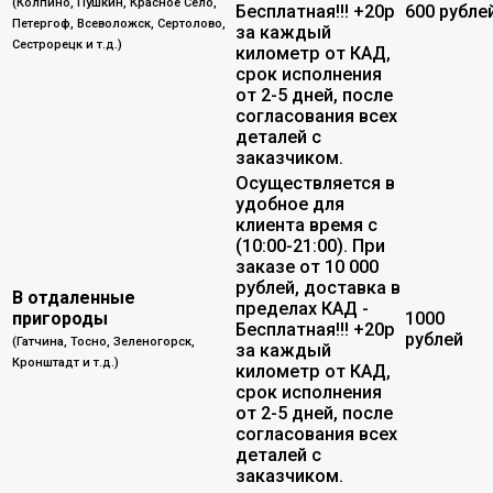
(Колпино, Пушкин, Красное Село,
Бесплатная!!! +20р
600 рубле
Петергоф, Всеволожск, Сертолово,
за каждый
Сестрорецк и т.д.)
километр от КАД,
срок исполнения
от 2-5 дней, после
согласования всех
деталей с
заказчиком.
Осуществляется в
удобное для
клиента время с
(10:00-21:00). При
заказе от 10 000
рублей, доставка в
В отдаленные
пределах КАД -
пригороды
1000
Бесплатная!!! +20р
рублей
(Гатчина, Тосно, Зеленогорск,
за каждый
Кронштадт и т.д.)
километр от КАД,
срок исполнения
от 2-5 дней, после
согласования всех
деталей с
заказчиком.