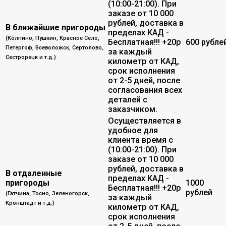
(10:00-21:00). При
заказе от 10 000
рублей, доставка в
В ближайшие пригороды
пределах КАД -
(Колпино, Пушкин, Красное Село,
Бесплатная!!! +20р
600 рубле
Петергоф, Всеволожск, Сертолово,
за каждый
Сестрорецк и т.д.)
километр от КАД,
срок исполнения
от 2-5 дней, после
согласования всех
деталей с
заказчиком.
Осуществляется в
удобное для
клиента время с
(10:00-21:00). При
заказе от 10 000
рублей, доставка в
В отдаленные
пределах КАД -
пригороды
1000
Бесплатная!!! +20р
рублей
(Гатчина, Тосно, Зеленогорск,
за каждый
Кронштадт и т.д.)
километр от КАД,
срок исполнения