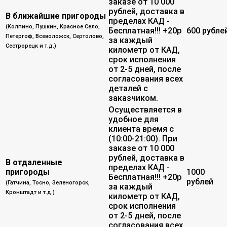
заказе от 10 000
рублей, доставка в
В ближайшие пригороды
пределах КАД -
(Колпино, Пушкин, Красное Село,
Бесплатная!!! +20р
600 рубле
Петергоф, Всеволожск, Сертолово,
за каждый
Сестрорецк и т.д.)
километр от КАД,
срок исполнения
от 2-5 дней, после
согласования всех
деталей с
заказчиком.
Осуществляется в
удобное для
клиента время с
(10:00-21:00). При
заказе от 10 000
рублей, доставка в
В отдаленные
пределах КАД -
пригороды
1000
Бесплатная!!! +20р
рублей
(Гатчина, Тосно, Зеленогорск,
за каждый
Кронштадт и т.д.)
километр от КАД,
срок исполнения
от 2-5 дней, после
согласования всех