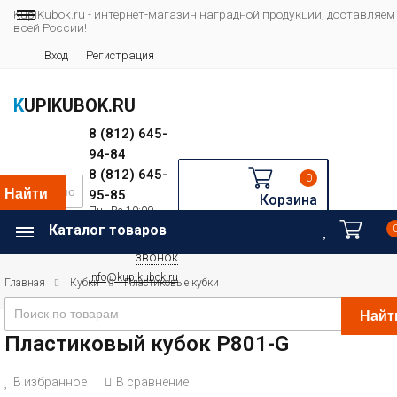
KupiKubok.ru - интернет-магазин наградной продукции, доставляем
всей России!
Вход
Регистрация
KUPIKUBOK.RU
8 (812) 645-
94-84
8 (812) 645-
0
Найти
95-85
Корзина
Пн—Вс 10:00—
Например:
20:00
Каталог товаров
Футбол
Заказать
звонок
info@kupikubok.ru
Главная
Кубки
Пластиковые кубки
Найт
Пластиковый кубок P801-G
В избранное
В сравнение