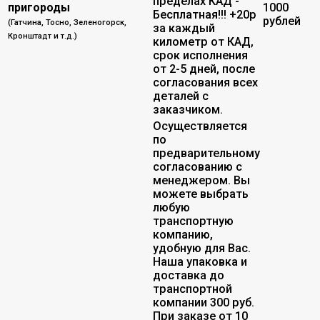
пределах КАД -
пригороды
1000
Бесплатная!!! +20р
рублей
(Гатчина, Тосно, Зеленогорск,
за каждый
Кронштадт и т.д.)
километр от КАД,
срок исполнения
от 2-5 дней, после
согласования всех
деталей с
заказчиком.
Осуществляется
по
предварительному
согласованию с
менеджером. Вы
можете выбрать
любую
транспортную
компанию,
удобную для Вас.
Наша упаковка и
доставка до
транспортной
компании 300 руб.
При заказе от 10